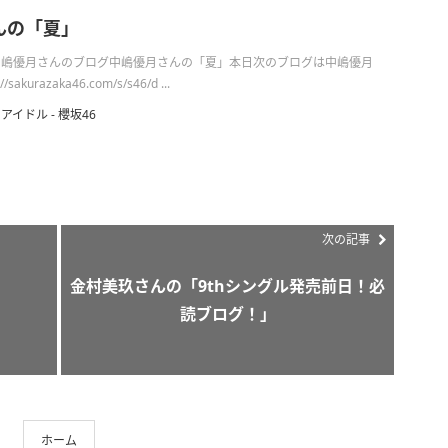
んの「夏」
日の中嶋優月さんのブログ中嶋優月さんの「夏」本日次のブログは中嶋優月
akurazaka46.com/s/s46/d ...
アイドル - 櫻坂46
次の記事
金村美玖さんの「9thシングル発売前日！必
」
読ブログ！」
ホーム