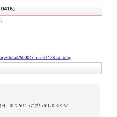
416」
す。
iary/detail/50004?ima=3112&cd=blog
最終日、ありがとうございました☺️🤍🤍