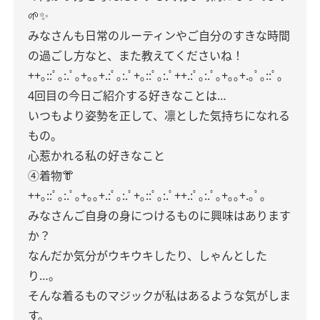
🌱✨
みなさんも日常のルーティンやご自分のすきな時間
の過ごし方なと、また教えてくださいね！
++｡::ﾟ｡:.ﾟ｡+｡｡+.:ﾟ｡:.ﾟ+｡::ﾟ｡:.ﾟ++.:ﾟ｡:.ﾟ｡+｡｡+.｡ﾟ｡::ﾟ｡
4回目の今日ご紹介する好きなことは…
いつもより姿勢を正して、凛とした気持ちになれる
もの。
心惹かれる私の好きなこと
④着物👘
++｡::ﾟ｡:.ﾟ｡+｡｡+.:ﾟ｡:.ﾟ+｡::ﾟ｡:.ﾟ++.:ﾟ｡:.ﾟ｡+｡｡+.｡ﾟ｡
みなさんご自身の身につけるものに興味はあります
か？
なんだか気分がウキウキしたり、しゃんとした
り…。
そんな着るものマジックが私はあるような気がしま
す。