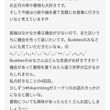
お正月の袴や着物も大好きです。
そして今後は小紋や紬を着て気軽にお食事に行きた
いなと考えています💭
振袖はなかなか着る機会が少ないので、また近いう
ちに機会を作って装いたいてす。Buddiesのみなさ
んにも見ていただきたいなぁ。😊
+｡::ﾟ｡:.ﾟ｡+｡｡+.:ﾟ｡:.ﾟ+｡::ﾟ｡:.ﾟ++.:ﾟ｡:.ﾟ｡+｡｡+.｡ﾟ
Buddiesのみなさんはどんな衣装がお好きですか？
機会があって着物を着てみたら違う世界が広がるか
もしれません。
私の好きなことの4回目。
少しずつ#hikarinblogがミーグリのお話のきっかけ
になると嬉しいな。
着物についても興味があったらたくさんお話ししま
しょう〜✨