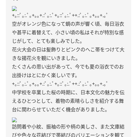
+｡::ﾟ｡:.ﾟ｡+｡｡+.:ﾟ｡:.ﾟ+｡::ﾟ｡:.ﾟ++.:ﾟ｡:.ﾟ｡+｡｡+.｡ﾟ
空がオレンジ色になって蜩の声が響く頃、毎日浴衣
や甚平に着替えて、小さい頃の私はそれが特別な感
じがして、とても楽しみでした。
花火大会の日は髪飾りとピンクのへこ帯をつけて大
きな揚花火を観にいきました。
たくさんの思い出があって、今でも夏の浴衣でのお
出掛けはとにかく楽しいです。
+｡::ﾟ｡:.ﾟ｡+｡｡+.:ﾟ｡:.ﾟ+｡::ﾟ｡:.ﾟ++.:ﾟ｡:.ﾟ｡+｡｡+.｡ﾟ
中学校を卒業した桜の時期に、日本文化の魅力を伝
えるひとつとして、着物の素晴らしさを紹介する舞
台に関わらせていただく機会がありました。
訪問着や小紋、振袖の形や柄の美しさ、また文庫結
びや色々な花結びで帯結びのバリエーションを観て