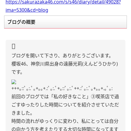
https://sakurazaka46.com/s/s46/diary/detail/49028?
ima=5300&cd=blog
ブログの概要
ブログを開いて下さり、ありがとうございます。
櫻坂46、神奈川県出身の遠藤光莉(えんどうひかり)
です。
+++｡::ﾟ｡:.ﾟ｡+｡｡+.:ﾟ｡:.ﾟ+｡::ﾟ｡:.ﾟ++.:ﾟ｡:.ﾟ｡+｡｡+.｡ﾟ｡:
前回のブログでは「私の好きなこと」③喫茶店で過
ごすゆったりした時間についてを紹介させていただ
きました。
時間の流れがゆっくりに変わり、私にとっては自分
の向かう方を考えたりする大切な時間になってます