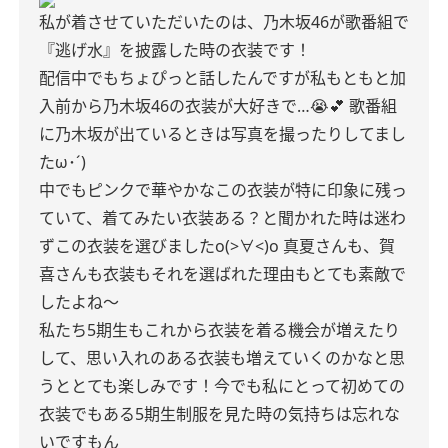
私が着させていただいたのは、乃木坂46が歌番組で
『逃げ水』を披露した時の衣装です！
配信中でもちょぴっと話したんですが私もともと加
入前から乃木坂46の衣装が大好きで…😭︎💕︎︎ 歌番組
に乃木坂が出ているときは写真を撮ったりしてまし
たω･´)
中でもピンクで華やかなこの衣装が特に印象に残っ
ていて、着てみたい衣装ある？と聞かれた時は迷わ
ずこの衣装を選びましたo(>∀<)o 真夏さんも、賀
喜さんも衣装もそれを選ばれた理由もとても素敵で
したよね〜
私たち5期生もこれから衣装を着る機会が増えたり
して、思い入れのある衣装も増えていくのかなと思
うととても楽しみです！今でも私にとって初めての
衣装でもある5期生制服を見た時の気持ちは忘れな
いですもん