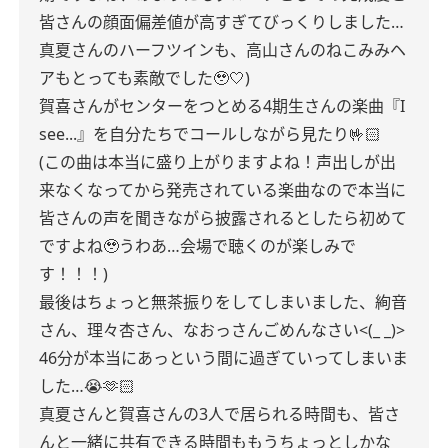
皆さんの顔面偏差値が高すぎてびっくりしました…
真夏さんのハーフツインも、高山さんのねこみみヘ
アもとっても素敵でした🥹🤍)
賀喜さんがセンターをつとめる4期生さんの楽曲『I
see...』を自分たちでコールしながら見たり🤟🏻
(この曲は本当に盛り上がりますよね！声出しが出
来なくなってから発売されている楽曲なので本当に
皆さんの声を聞きながら披露されるとしたら初めて
ですよね🥹うわあ…会場で聴くのが楽しみで
す！！！)
最後はちょっと無茶振りをしてしまいました、絢音
さん、理々杏さん、なおっさんごめんなさい<(_ _)>
46分が本当にあっという間に過ぎていってしまいま
した…😭🫶🏻
真夏さんと賀喜さんの3人で居られる時間も、皆さ
んと一緒に共有できる時間ももうちょっとしかな