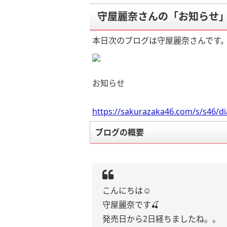
守屋麗奈さんの「お知らせ
本日次のブログは守屋麗奈さんです
お知らせ
https://sakurazaka46.com/s/s46/d
ブログの概要
こんにちは☺︎
守屋麗奈です🍒
発売日から2日経ちましたね。。