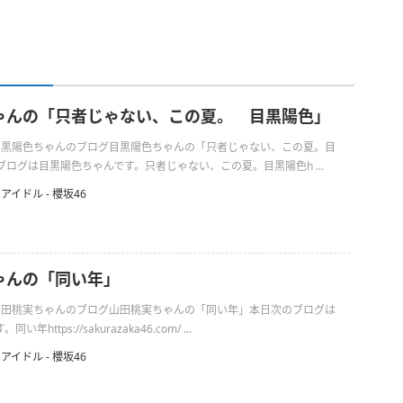
ゃんの「只者じゃない、この夏。 目黒陽色」
日の目黒陽色ちゃんのブログ目黒陽色ちゃんの「只者じゃない、この夏。目
ログは目黒陽色ちゃんです。只者じゃない、この夏。目黒陽色h ...
アイドル - 櫻坂46
ゃんの「同い年」
日の山田桃実ちゃんのブログ山田桃実ちゃんの「同い年」本日次のブログは
https://sakurazaka46.com/ ...
アイドル - 櫻坂46