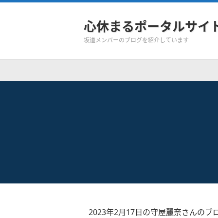
心休まるポータルサイ
坂道メンバーのブログを紹介しています
2023年2月17日の守屋麗奈さんのブ