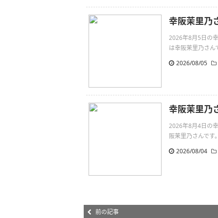
幸阪茉里乃
2026年8月5
は幸阪茉里乃さんです。こ
2026/08/05
幸阪茉里乃さ
2026年8月4日
阪茉里乃さんです。夏🍉ht
2026/08/04
前の記事