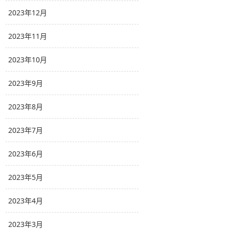
2023年12月
2023年11月
2023年10月
2023年9月
2023年8月
2023年7月
2023年6月
2023年5月
2023年4月
2023年3月