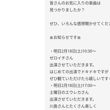
皆さんのお気に入りの楽曲は
見つかりましたか？
ぜひ、いろんな感想聞かせてくださ
🎀お知らせです🎀
・明日2月18日(土)10:30〜
ゼロイチさん
出演させていただきます。
はじめての出演でドキドキですが
ぜひ観ていただけたら嬉しいです☺
・明日2月18日(土)17:00〜
土曜日のエウレカさん
出演させていただきます。
川島さんとたくさん楽しく