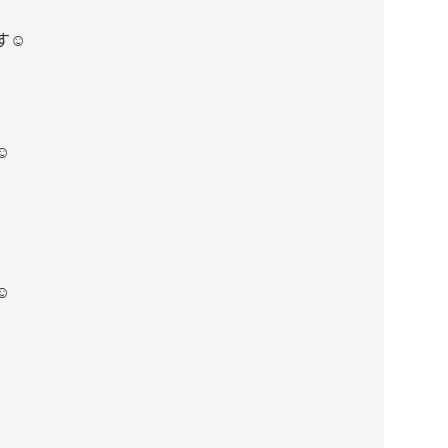
☺︎
。
︎
。
︎