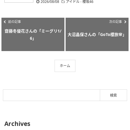
2026/08/08
アイドル - 櫻坂46
前の記事
次の記事
齋藤冬優花さんの「ミーグリ1/
大沼晶保さんの「GoTo櫻旅🌸」
6」
ホーム
Archives