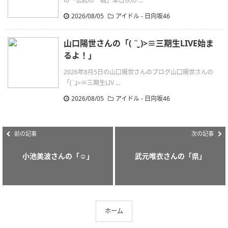
の「伝統の一戦」本日次の ...
2026/08/05
アイドル - 日向坂46
山口陽世さんの「( ¨̮ )>≡三期生LIVE始ま
るよ！」
2026年8月5日の山口陽世さんのブログ山口陽世さんの
「(¨̮)>≡三期生LIV ...
2026/08/05
アイドル - 日向坂46
前の記事
次の記事
小池美波さんの「‪‪☺︎‬」
武元唯衣さんの「県」
ホーム