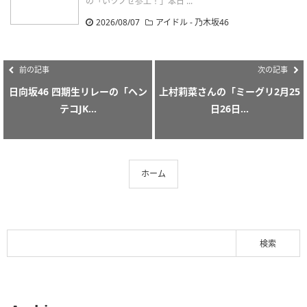
の「いツノせ参上！」本日 ...
2026/08/07
アイドル - 乃木坂46
前の記事
次の記事
日向坂46 四期生リレーの「ヘン
上村莉菜さんの「ミーグリ2月25
テコJK...
日26日...
ホーム