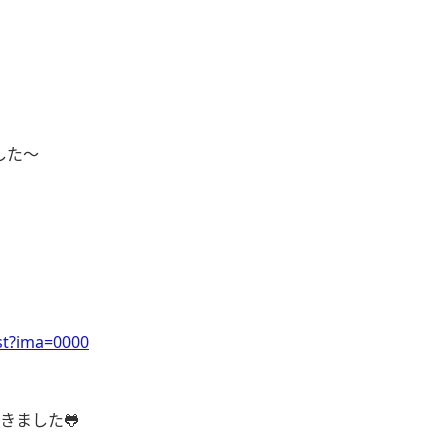
した〜
ist?ima=0000
きました🐸