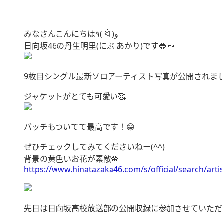
みなさんこんにちは٩( ᐛ )و
日向坂46の丹生明里(にぶ あかり)です🐸🥕
9枚目シングル最新ソロアーティスト写真が公開されま
ジャケットがとても可愛い🥰
バッチもついてて最高です！😁
ぜひチェックしてみてくださいねー(^^)
背景の黄色いお花が素敵🌼
https://www.hinatazaka46.com/s/official/search/art
先日は日向坂高校放送部の公開収録に参加させていただ