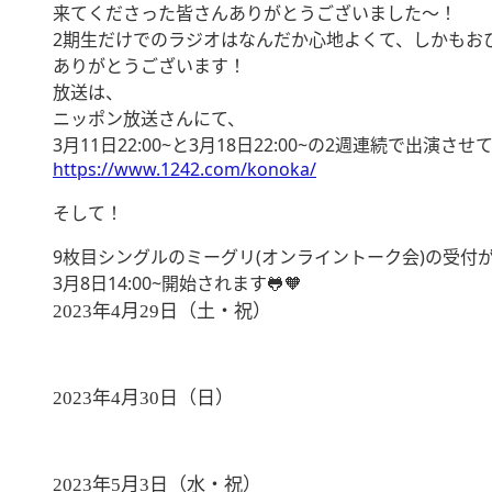
来てくださった皆さんありがとうございました〜！
2期生だけでのラジオはなんだか心地よくて、しかもお
ありがとうございます！
放送は、
ニッポン放送さんにて、
3月11日22:00~と3月18日22:00~の2週連続で出演
https://www.1242.com/konoka/
そして！
9枚目シングルのミーグリ(オンライントーク会)の受付
3月8日14:00~開始されます🐸🧡
年
月
日（土・祝）
2023
4
29
年
月
日（日）
2023
4
30
年
月
日（水・祝）
2023
5
3