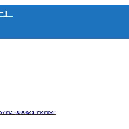
~」
49449?ima=0000&cd=member