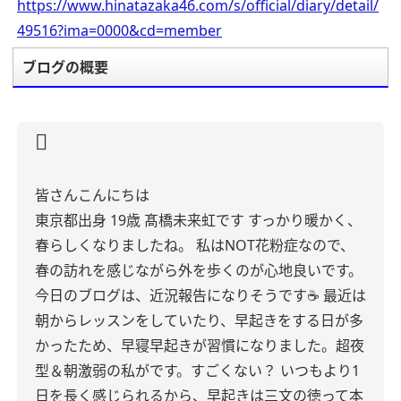
https://www.hinatazaka46.com/s/official/diary/detail/
49516?ima=0000&cd=member
ブログの概要
皆さんこんにちは
東京都出身 19歳 髙橋未来虹です
すっかり暖かく、
春らしくなりましたね。
私はNOT花粉症なので、
春の訪れを感じながら外を歩くのが心地良いです。
今日のブログは、近況報告になりそうです☕️
最近は
朝からレッスンをしていたり、早起きをする日が多
かったため、早寝早起きが習慣になりました。超夜
型＆朝激弱の私がです。すごくない？
いつもより1
日を長く感じられるから、早起きは三文の徳って本