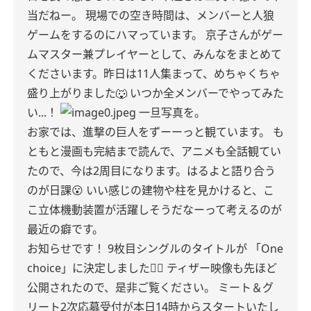
当だねー。
現場での空き時間は、メンバーと人狼
ゲームをするのにハマっています。
京子さんがゲー
ムマスター兼プレイヤーとして、みんなをまとめて
くださいます。昨日は11人集まって、めちゃくちゃ
盛り上がりました🐺
いつか全メンバーでやってみた
い...！
一旦写真を。
お家では、進撃の巨人をずーーっと観ています。
も
ともと漫画も完結まで読んで、アニメも全話観てい
たので、今は2周目になります。はるよと語り合う
のが日課😮
いい感じの建物や柱を見かけると、こ
こ立体機動装置が活躍しそうだなーって考えるのが
最近の癖です。
お知らせです！
9枚目シングルのタイトルが
「One
choice」に決定しました☝🏻
ティザー映像も先ほど
公開されたので、是非ご覧ください。
ミート＆グ
リート2次応募受付が本日14時からスタートいたし