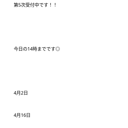
第
5
次受付中です！！
今日の
14
時までです◎
4
月
2
日
4
月
16
日