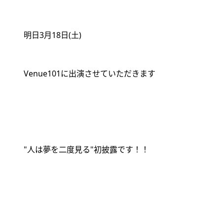
明日
3
月
18
日
(
土
)
Venue101
に出演させていただきます
"
人は夢を二度見る
"
初披露です！！