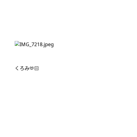
くろみ
🫶🏻