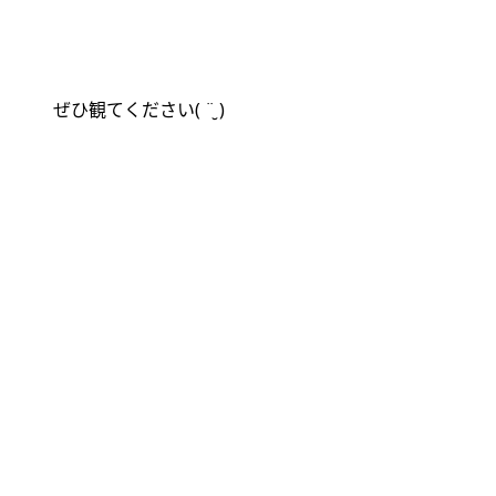
ぜひ観てください
( ¨̮ )