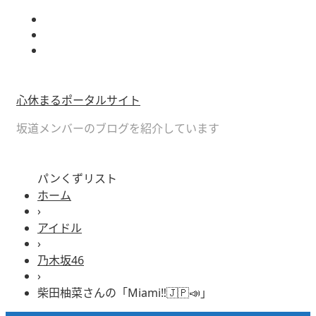
心休まるポータルサイト
坂道メンバーのブログを紹介しています
パンくずリスト
ホーム
›
アイドル
›
乃木坂46
›
柴田柚菜さんの「Miami‼︎🇯🇵📣」