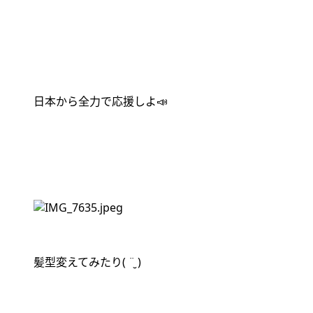
日本から全力で応援しよ
📣
髪型変えてみたり
( ¨̮ )