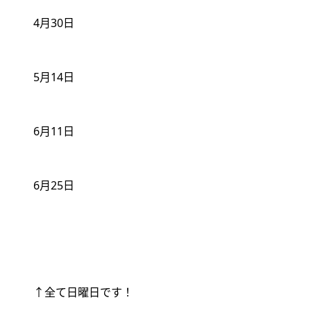
4
月
30
日
5
月
14
日
6
月
11
日
6
月
25
日
↑
全て日曜日です！