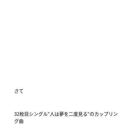
さて
32
枚目シングル
"
人は夢を二度見る
"
のカップリン
グ曲