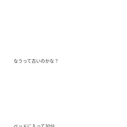
なうって古いのかな？
ベッドに入って
30
分