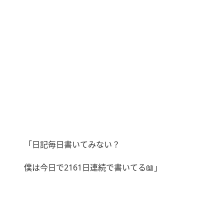
「日記毎日書いてみない？
僕は今日で
2161
日連続で書いてる
📖
」