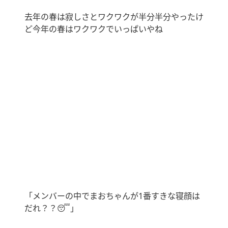
去年の春は寂しさとワクワクが半分半分やったけ
ど今年の春はワクワクでいっぱいやね
「メンバーの中でまおちゃんが
1
番すきな寝顔は
だれ？？
😴
」