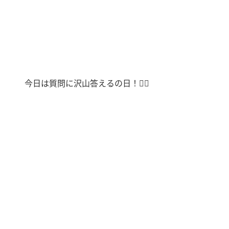
今日は質問に沢山答えるの日！
🙋‍♀️