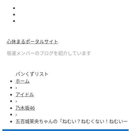
心休まるポータルサイト
坂道メンバーのブログを紹介しています
パンくずリスト
ホーム
›
アイドル
›
乃木坂46
›
五百城茉央ちゃんの「ねむい？ねむくない！ねむいー 