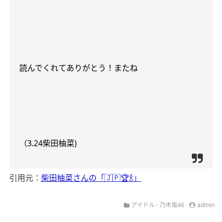
読んでくれてありがとう！またね
（
3.24
柴田柚菜
)
引用元：
柴田柚菜さんの「🇯🇵🏆🍾」
アイドル - 乃木坂46
admin