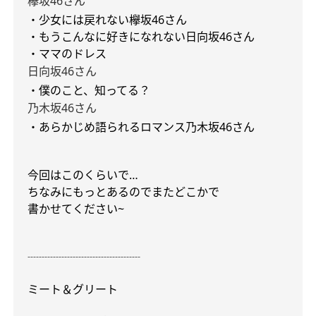
欅坂
46
さん
・少女には戻れない
欅坂
46
さん
・もうこんなに好きになれない
日向坂
46
さん
・ママのドレス
日向坂
46
さん
・僕のこと、知ってる？
乃木坂
46
さん
・あらかじめ語られるロマンス
乃木坂
46
さん
今回はこのくらいで
…
ちなみにもっとあるのでまたどこかで
書かせてください
~
┈┈┈┈┈┈┈┈┈┈
ミート＆グリート