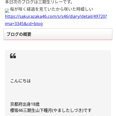
本日次のブログは三期生リレーです。
桜が咲く経過を見ていたから咲いた時嬉しい
https://sakurazaka46.com/s/s46/diary/detail/49720?
ima=3345&cd=blog
ブログの概要
こんにちは
京都府出身
18
歳
櫻坂
46
三期生
山下瞳月
(
やましたしづき
)
です