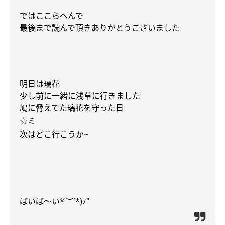
ではここらへんで
最後まで読んで頂きありがとうございました
明日は璃花
少し前に一緒に浅草に行きました
鳩に脅えてた璃花を守った日
☆
ミ
次はどこ行こうか
~
ばいば〜い
*˙
︶
˙*)
ﾉ
"