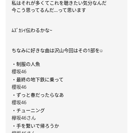
私はそれが多くてこれを聴きたい気分なんだ
今こう思ってるんだ
…
って思います
ﾑｽﾞｶｼｲ
伝わるかな
~
ちなみに好きな曲は沢山今回はその
1
部を
☺︎
・制服の人魚
櫻坂
46
・最終の地下鉄に乗って
櫻坂
46
・ずっと春だったらなあ
櫻坂
46
・チューニング
欅坂
46
さん
・手を繋いで帰ろうか