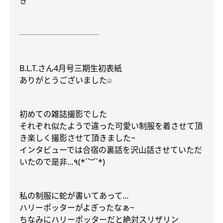
き
┈┈┈┈┈┈┈┈┈┈
B.L.T.
さん
4
月号
三期生初表紙
ありがとうございました
☺︎
初めての雑誌撮影でした
それぞれ似たようで違った可愛い制服を着させて頂
き楽しく撮影させて頂きました
~
インタビューでは合宿の裏話を沢山話させていただ
いたので是非
…
٩
(*´
︶
`*)
私の制服に蛇が書いてあって
…
ハリーポッターがよぎったなぁ
~
ちなみにハリーポッターだと絶対スリザリン