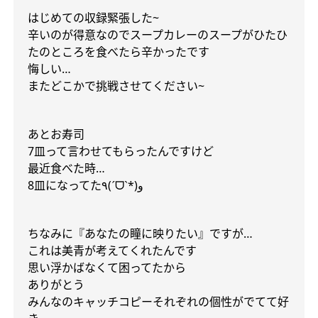
はじめての収録緊張した
~
辛いのが得意なのでスープカレーのスープがひたひ
たのところを食べたら辛かったです
悔しい
…
またどこかで挑戦させてください
~
あとお寿司
7
皿って言わせてもらったんですけど
最近食べた時
…
ˊ
ˋ
8
皿になってた
٩
(
*)
و
ᗜ
ちなみに『あなたの瞳に映りたい』︎︎ですが
…
これは美青が考えてくれたんです
思い浮かばなくて困ってたから
ありがとう
みんなのキャッチコピーそれぞれの個性がでてて好