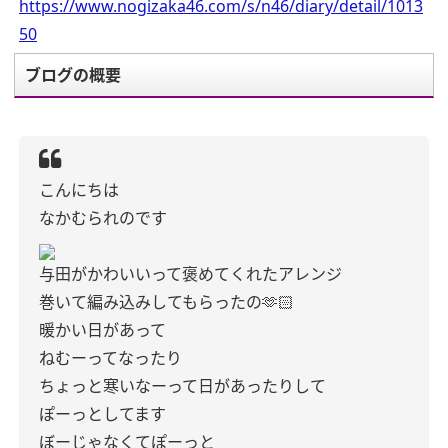
https://www.nogizaka46.com/s/n46/diary/detail/1013
50
ブログの概要
こんにちは
なかむられのです
与田がかわいいって褒めてくれたアレンジ
巻いて編み込みしてもらったの🫶🏻
暖かい日があって
ねむーってなったり
ちょっと寒いなーって日があったりして
ぽーっとしてます
ぼーじゃなくてぽーっと