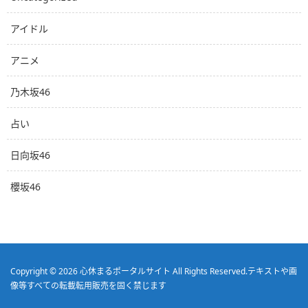
アイドル
アニメ
乃木坂46
占い
日向坂46
櫻坂46
Copyright © 2026
心休まるポータルサイト
All Rights Reserved.
テキストや画
像等すべての転載転用販売を固く禁じます