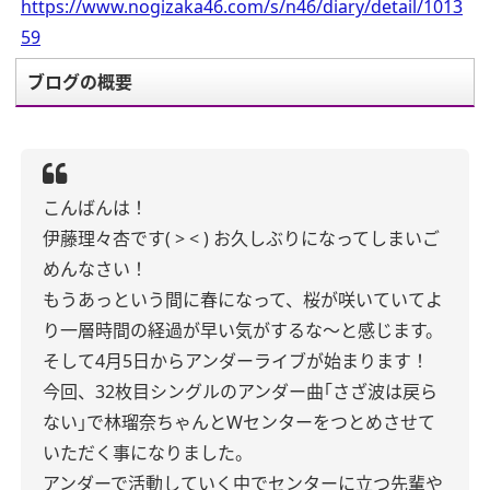
https://www.nogizaka46.com/s/n46/diary/detail/1013
59
ブログの概要
こんばんは！
伊藤理々杏です( > < )
お久しぶりになってしまいご
めんなさい！
もうあっという間に春になって、桜が咲いていてよ
り一層時間の経過が早い気がするな〜と感じます。
そして4月5日からアンダーライブが始まります！
今回、32枚目シングルのアンダー曲｢さざ波は戻ら
ない｣で林瑠奈ちゃんとWセンターをつとめさせて
いただく事になりました。
アンダーで活動していく中でセンターに立つ先輩や