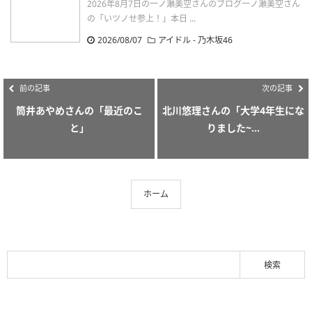
2026年8月7日の一ノ瀬美空さんのブログ一ノ瀬美空さん
の「いツノせ参上！」本日 ...
2026/08/07
アイドル - 乃木坂46
前の記事
次の記事
筒井あやめさんの「最近のこ
北川悠理さんの「大学4年生にな
と」
りました~...
ホーム