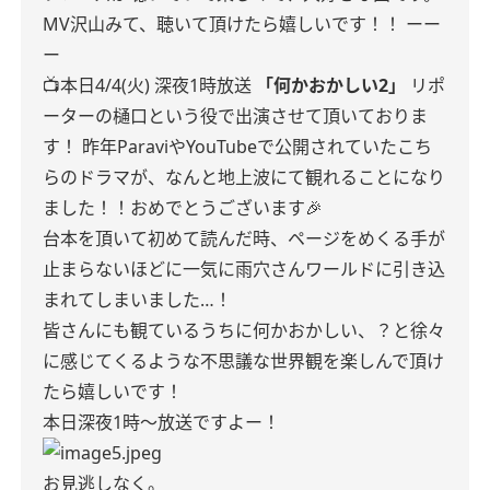
MV沢山みて、聴いて頂けたら嬉しいです！！
ーー
ー
📺本日4/4(火) 深夜1時放送
「何かおかしい2」
リポ
ーターの樋口という役で出演させて頂いておりま
す！
昨年ParaviやYouTubeで公開されていたこち
らのドラマが、なんと地上波にて観れることになり
ました！！おめでとうございます🎉
台本を頂いて初めて読んだ時、ページをめくる手が
止まらないほどに一気に雨穴さんワールドに引き込
まれてしまいました…！
皆さんにも観ているうちに何かおかしい、？と徐々
に感じてくるような
不思議な世界観を楽しんで頂け
たら嬉しいです！
本日深夜1時〜放送ですよー！
お見逃しなく。