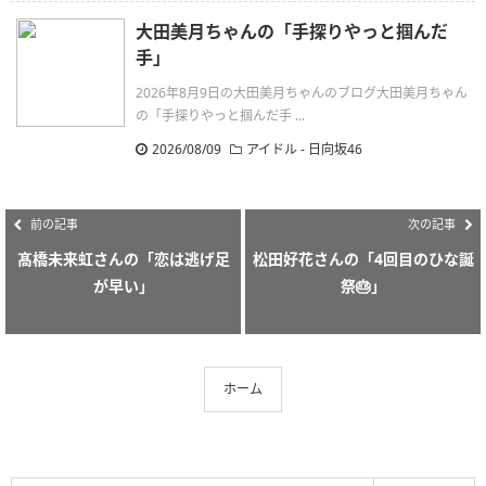
大田美月ちゃんの「手探りやっと掴んだ
手」
2026年8月9日の大田美月ちゃんのブログ大田美月ちゃん
の「手探りやっと掴んだ手 ...
2026/08/09
アイドル - 日向坂46
前の記事
次の記事
髙橋未来虹さんの「恋は逃げ足
松田好花さんの「4回目のひな誕
が早い」
祭🎂」
ホーム