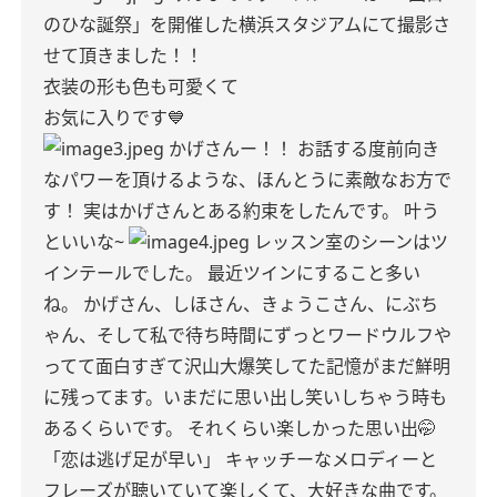
のひな誕祭」を開催した横浜スタジアムにて撮影さ
せて頂きました！！
衣装の形も色も可愛くて
お気に入りです💙
かげさんー！！
お話する度前向き
なパワーを頂けるような、ほんとうに素敵なお方で
す！
実はかげさんとある約束をしたんです。
叶う
といいな~
レッスン室のシーンはツ
インテールでした。
最近ツインにすること多い
ね。
かげさん、しほさん、きょうこさん、にぶち
ゃん、そして私で待ち時間にずっとワードウルフや
ってて面白すぎて沢山大爆笑してた記憶がまだ鮮明
に残ってます。いまだに思い出し笑いしちゃう時も
あるくらいです。
それくらい楽しかった思い出🤭
「恋は逃げ足が早い」
キャッチーなメロディーと
フレーズが聴いていて楽しくて、大好きな曲です。