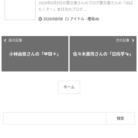
2026年8月8日の勝又春さんのブログ勝又春さんの「はば
たくぞー」本日次のブログ ...
2026/08/08
アイドル - 櫻坂46
前の記事
次の記事
小林由依さんの「🫶🏻＊」
佐々木美玲さんの「日向芋🍠」
ホーム