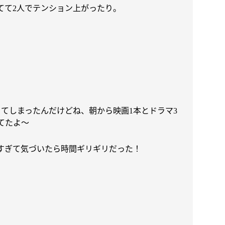
てて
人でテンション上がったり。
2
きてしまったんだけどね、朝から映画
本とドラマ
1
3
てたよ〜
すぎて気づいたら時間ギリギリだった！