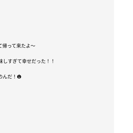
て帰って来たよ〜
味しすぎて幸せだった！！
のんだ！
🎃