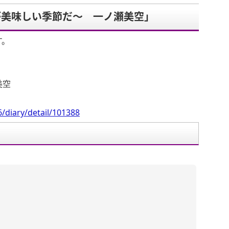
が美味しい季節だ〜 一ノ瀬美空」
す。
美空
/diary/detail/101388