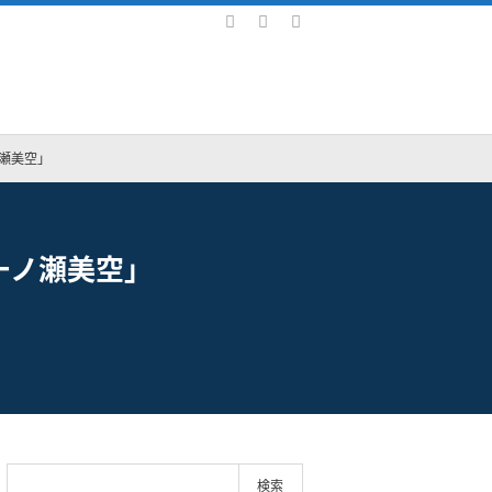
瀬美空」
一ノ瀬美空」