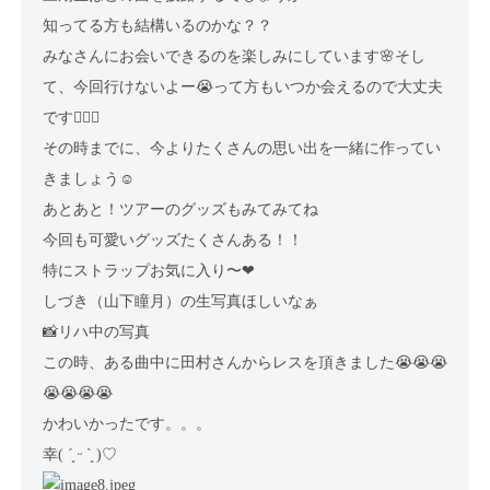
知ってる方も結構いるのかな？？
みなさんにお会いできるのを楽しみにしています🌸そし
て、今回行けないよー😭って方もいつか会えるので大丈夫
です🙆🏻‍♀️
その時までに、今よりたくさんの思い出を一緒に作ってい
きましょう☺️
あとあと！ツアーのグッズもみてみてね
今回も可愛いグッズたくさんある！！
特にストラップお気に入り〜❤︎
しづき（山下瞳月）の生写真ほしいなぁ
📸リハ中の写真
この時、ある曲中に田村さんからレスを頂きました😭😭😭
😭😭😭😭
かわいかったです。。。
幸( ´͈ ᵕ `͈ )♡