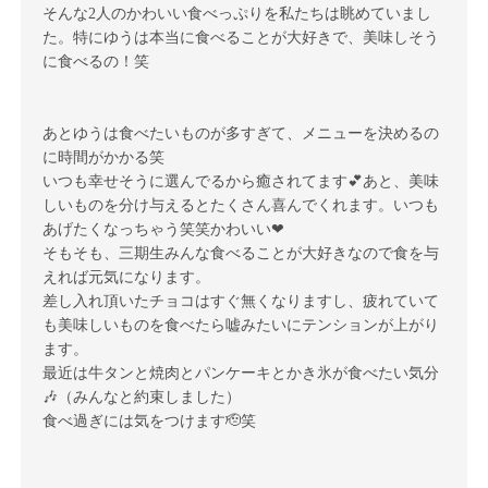
そんな
2
人のかわいい食べっぷりを私たちは眺めていまし
た。特にゆうは本当に食べることが大好きで、美味しそう
に食べるの！笑
あとゆうは食べたいものが多すぎて、メニューを決めるの
に時間がかかる笑
いつも幸せそうに選んでるから癒されてます
💕あと、
美味
しいものを分け与えるとたくさん喜んでくれます。いつも
あげたくなっちゃう笑笑
かわいい
❤︎
そもそも、三期生みんな食べることが大好きなので食を与
えれば元気になります。
差し入れ頂いたチョコはすぐ無くなりますし、疲れていて
も美味しいものを食べたら嘘みたいにテンションが上がり
ます。
最近は牛タンと焼肉とパンケーキとかき氷が食べたい気分
🎶（みんなと約束しました）
食べ過ぎには気をつけます🫡笑