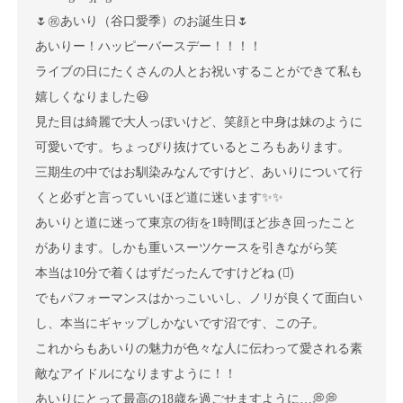
🌷㊗️あいり（谷口愛季）のお誕生日🌷
あいりー！ハッピーバースデー！！！！
ライブの日にたくさんの人とお祝いすることができて私も
嬉しくなりました😆
見た目は綺麗で大人っぽいけど、笑顔と中身は妹のように
可愛いです。ちょっぴり抜けているところもあります。
三期生の中ではお馴染みなんですけど、あいりについて行
くと必ずと言っていいほど道に迷います✨️✨
あいりと道に迷って東京の街を1時間ほど歩き回ったこと
があります。しかも重いスーツケースを引きながら笑
本当は10分で着くはずだったんですけどね ‪(ᯅ̈)
でもパフォーマンスはかっこいいし、ノリが良くて面白い
し、本当にギャップしかないです沼です、この子。
これからもあいりの魅力が色々な人に伝わって愛される素
敵なアイドルになりますように！！
あいりにとって最高の18歳を過ごせますように…💭💭