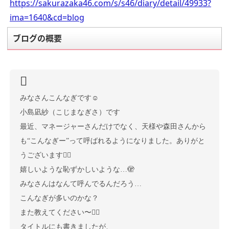
https://sakurazaka46.com/s/s46/diary/detail/49933?
ima=1640&cd=blog
ブログの概要
みなさんこんなぎです☺︎
小島凪紗（こじまなぎさ）です
最近、マネージャーさんだけでなく、天様や森田さんから
も“こんなぎー”って呼ばれるようになりました。ありがと
うございます🙇‍♀️
嬉しいような恥ずかしいような…🫣
みなさんはなんて呼んでるんだろう…
こんなぎが多いのかな？
また教えてください〜👍🏻
タイトルにも書きましたが、