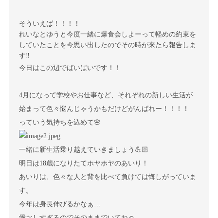
そういえば！！！！
れいなとゆうと今度一緒に爆食会しよーって軽めの約束を
していたことを今思い出したのでその時が来たら報告しま
す
‼︎
今日はこの辺でばいばいです！！
4月になって学校やお仕事など、それぞれの新しい生活が
始まって色々悩んじゃうかもだけどがんばれー！！！！
っていう気持ちを込めて🌸
一緒に新生活乗り越えていきましょう💪🏻
明日は18歳になりたてホヤホヤのあいり！
あいりは、色々な人と背を比べて負けては悔しがっていま
す。
今年は身長伸びるかなぁ…
愛おしすぎるのでそのままでいてね☺︎