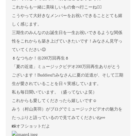
これからも一緒に美味しいもの食べ行こーね👍🏻
こうやって大好きなメンバーをお祝いできることとても嬉
しく感じます。
三期生のみんなのお誕生日を一生お祝いできるような関係
性をこれからも築き上げていきたいです！みなさん見守っ
ていてください😌
🌷なつちか！㊗️200万回再生🌷
「夏の近道」ミュージックビデオ200万回再生ありがとう
ございます！
Buddiesのみなさんに夏の近道が、そして三期
生が愛されていることを日々実感しています。
私も毎日聞いています。（盛ってないよ笑）
これからも愛してくださったら嬉しいです☺️
みう（村山美羽）がブログでミュージックビデオの魅力を
たっぷりと語っているので見てみてくださいね👀
📸オフショットだよ