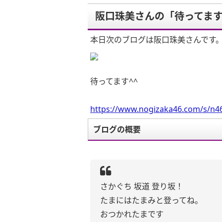
阪口珠美さんの「待ってます
本日次のブログは阪口珠美さんです
待ってます^^
https://www.nogizaka46.com/s/n46
ブログの概要
さかぐち 坂道 登り坂！
たまにはたまみと登ってね。
おつかれたまです