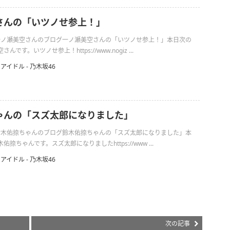
さんの「いツノせ参上！」
日の一ノ瀬美空さんのブログ一ノ瀬美空さんの「いツノせ参上！」本日次の
です。いツノせ参上！https://www.nogiz ...
アイドル - 乃木坂46
ゃんの「スズ太郎になりました」
日の鈴木佑捺ちゃんのブログ鈴木佑捺ちゃんの「スズ太郎になりました」本
捺ちゃんです。スズ太郎になりましたhttps://www ...
アイドル - 乃木坂46
次の記事