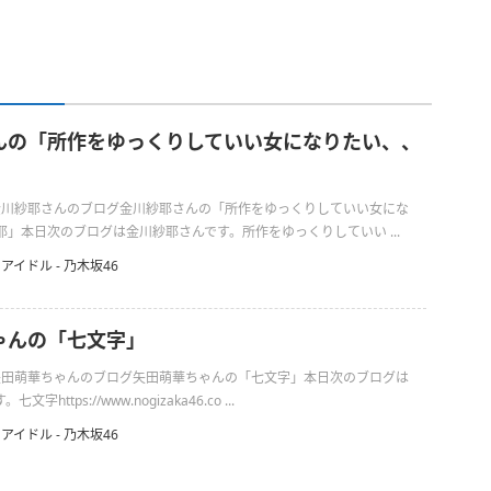
んの「所作をゆっくりしていい女になりたい、、
」
日の金川紗耶さんのブログ金川紗耶さんの「所作をゆっくりしていい女にな
」本日次のブログは金川紗耶さんです。所作をゆっくりしていい ...
アイドル - 乃木坂46
ゃんの「七文字」
日の矢田萌華ちゃんのブログ矢田萌華ちゃんの「七文字」本日次のブログは
https://www.nogizaka46.co ...
アイドル - 乃木坂46