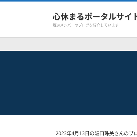
心休まるポータルサイ
坂道メンバーのブログを紹介しています
2023年4月13日の阪口珠美さんのブ