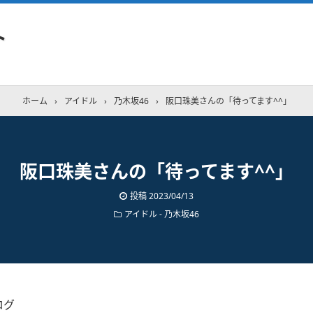
ト
ホーム
›
アイドル
›
乃木坂46
›
阪口珠美さんの「待ってます^^」
阪口珠美さんの「待ってます^^」
投稿
2023/04/13
アイドル - 乃木坂46
ログ