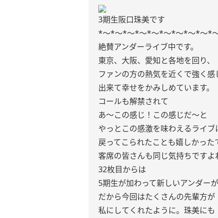
3期生阪口珠美です
*～*～*～*～*～*～*～*～*～*
絶賛アンダーライブ中です。
東京、大阪、愛知と各地を回り、
ファンの方の熱気を近くで強く感
出来て幸せをかみしめています。
コールも解禁されて
あ〜この感じ！この感じだ〜と
やっとこの感激を味わえるライブ
戻ってこられたことも嬉しかった
客席の皆さんも同じ気持ちですよ
32枚目からは
5期生が加わって新しいアンダー
だから今回はたくさんの先輩方が
私にしてくれたように。珠美にも