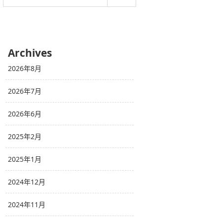
Archives
2026年8月
2026年7月
2026年6月
2025年2月
2025年1月
2024年12月
2024年11月