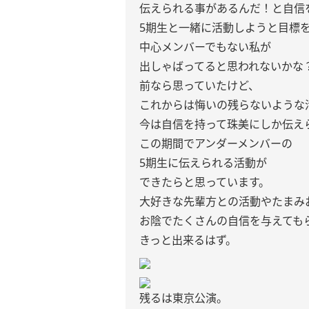
伝えられる事があるんだ！と自信
5期生と一緒に活動しようと目標
中心メンバーでもない私が
出しゃばってると思われないかな
前なら思っていたけど、
これからは悔いの残らないような
今は自信を持って珠美にしか伝え
この期間でアンダーメンバーの
5期生に伝えられる活動が
できたらと思っています。
大好きな先輩方との活動やたまみ
お陰でたくさんの自信を与えても
きっと出来るはず。
残るは東京公演。