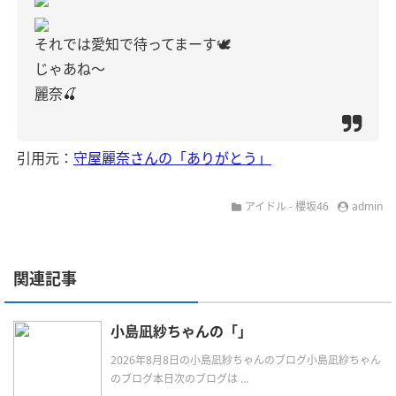
それでは愛知で待ってまーす🕊️
じゃあね〜
麗奈🍒
引用元：
守屋麗奈さんの「ありがとう」
アイドル - 櫻坂46
admin
関連記事
小島凪紗ちゃんの「」
2026年8月8日の小島凪紗ちゃんのブログ小島凪紗ちゃん
のブログ本日次のブログは ...