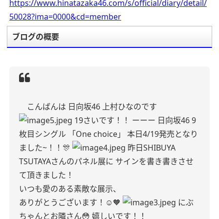
https://www.hinatazaka46.com/s/official/diary/detail/
50028?ima=0000&cd=member
ブログの概要
こんばんは
日向坂46 上村ひなのです
19さいです！！
ーーー
日向坂46 9
枚目シングル
「One choice」
本日4/19発売となり
ました~！！🎊
昨日SHIBUYA
TSUTAYAさんのパネル展に
サインを書き書きさせ
て頂きました！
いつも愛のある素敵な展示、
ありがとうございます！☺️🧡
にぶ
ちゃんとお隣さん😳
嬉しいです！！