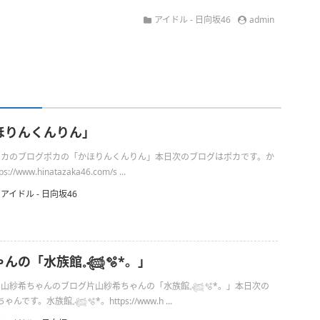
アイドル - 日向坂46
admin
ほりんくんりん」
日のポカのブログポカの「かほりんくんりん」本日次のブログはポカです。か
/www.hinatazaka46.com/s ...
アイドル - 日向坂46
の「水族館𓈒𓆉🫧‪*。」
の片山紗希ちゃんのブログ片山紗希ちゃんの「水族館𓈒𓆉🫧‪*。」本日次の
す。水族館𓈒𓆉🫧‪*。https://www.h ...