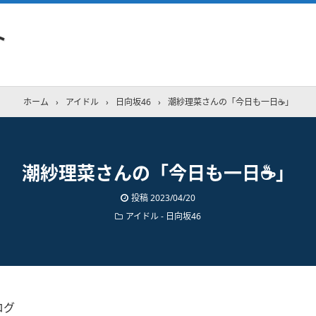
ト
ホーム
›
アイドル
›
日向坂46
›
潮紗理菜さんの「今日も一日☕️」
潮紗理菜さんの「今日も一日☕️」
投稿
2023/04/20
アイドル - 日向坂46
ログ