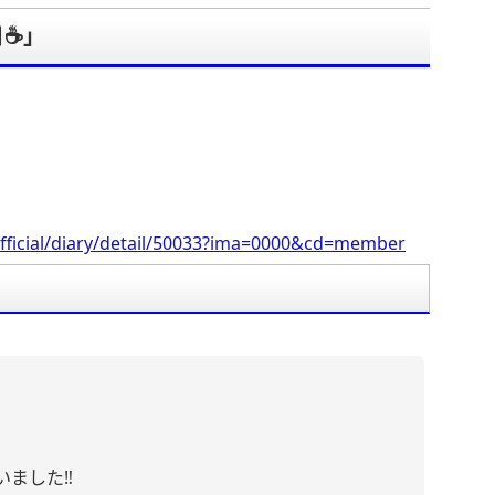
☕️」
。
fficial/diary/detail/50033?ima=0000&cd=member
ました‼︎