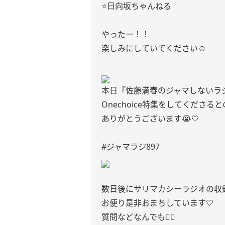
⭐️日向坂ちゃんねる
やったー！！
楽しみにしていてください☺︎
本日『佐藤満春のジャマしないラ
Onechoice特集をしてくださる
ありがとうございます😭🤍
#ジャマラジ897
数日後にサリマカシーラジオの収
お便り是非おまちしています🤍
質問などなんでも🙆‍♀️