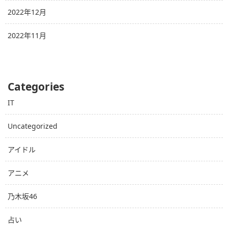
2022年12月
2022年11月
Categories
IT
Uncategorized
アイドル
アニメ
乃木坂46
占い