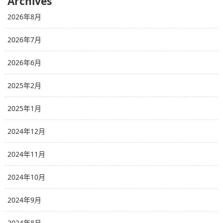
Archives
2026年8月
2026年7月
2026年6月
2025年2月
2025年1月
2024年12月
2024年11月
2024年10月
2024年9月
2024年8月