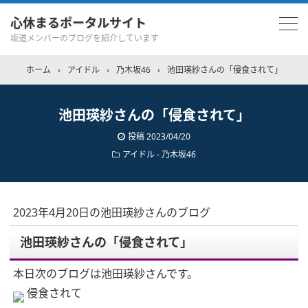
心休まるポータルサイト
坂道メンバーのブログを紹介しています
ホーム
›
アイドル
›
乃木坂46
›
池田瑛紗さんの「侵食されて」
池田瑛紗さんの「侵食されて」
投稿
2023/04/20
アイドル - 乃木坂46
2023年4月20日の池田瑛紗さんのブログ
池田瑛紗さんの「侵食されて」
本日次のブログは池田瑛紗さんです。
侵食されて