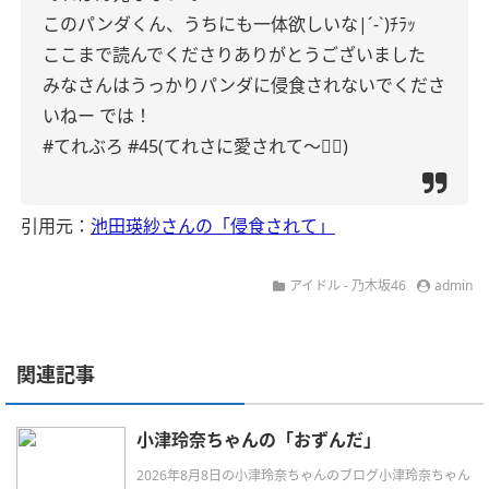
このパンダくん、うちにも一体欲しいな|´-`)ﾁﾗｯ
ここまで読んでくださりありがとうございました
みなさんはうっかりパンダに侵食されないでくださ
いねー では！
#てれぶろ #45(てれさに愛されて〜🖐🏻)
引用元：
池田瑛紗さんの「侵食されて」
アイドル - 乃木坂46
admin
関連記事
小津玲奈ちゃんの「おずんだ」
2026年8月8日の小津玲奈ちゃんのブログ小津玲奈ちゃん