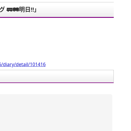
🚃🛤明日‼︎」
。
/diary/detail/101416