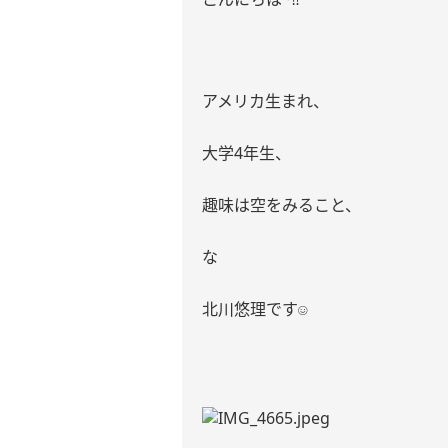
アメリカ生まれ、
大学
4
年生、
趣味は空をみること、
な
北川悠理です
☺︎