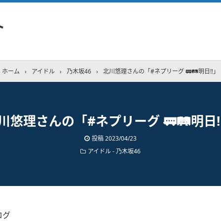
ト
ホーム
›
アイドル
›
乃木坂46
›
北川悠理さんの「#ネプリーグ 🚃🛤明日‼︎」
川悠理さんの「#ネプリーグ 🚃🛤明日‼
投稿
2023/04/23
アイドル - 乃木坂46
ログ