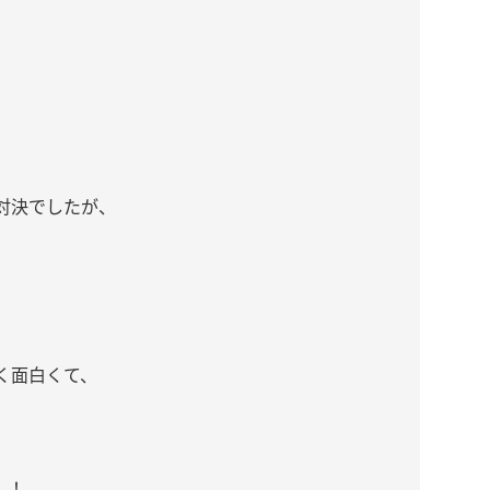
対決でしたが、
く面白くて、
…
！