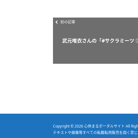
前の記事
武元唯衣さんの「#サクラミーツ 🧟‍
Copyright © 2026
心休まるポータルサイト
All Rig
テキストや画像等すべての転載転用販売を固く禁じ