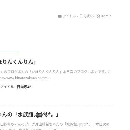
アイドル - 日向坂46
admin
ほりんくんりん」
日のポカのブログポカの「かほりんくんりん」本日次のブログはポカです。か
/www.hinatazaka46.com/s ...
アイドル - 日向坂46
の「水族館𓈒𓆉🫧‪*。」
の片山紗希ちゃんのブログ片山紗希ちゃんの「水族館𓈒𓆉🫧‪*。」本日次の