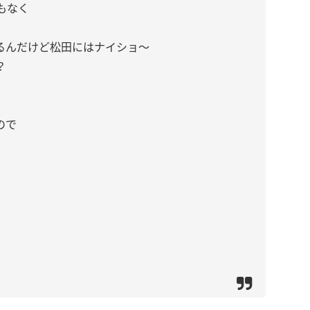
もなく
るんだけど松田にはナイショ〜
？
ので