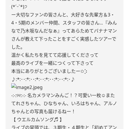
(*ˊᵕˋ*)੭
ー大切なファンの皆さんと、大好きな先輩方＆3・
4・5期のメンバー仲間、スタッフの皆さん…『みん
なで乃木坂なんだなぁ』ってあらためてバナナマン
さんが教えて下ったことをすごく実感したツアーで
した。
温かく私たちを見てて応援してくださって
最高のライブを一緒につくって下さって
本当にありがとうございましたー✩︎⡱
♪:*:･･:*:･･:*:･･:*:･･:*:･･:*:･♪
-:-:୨୧:-:- 名カメラマンみんご！？可愛い一枚☺︎また
てれさちゃん、ひなちゃん、いろはちゃん、アルノ
ちゃんとの写真も届けるねー！
【
ウエルカムソング♬ 】
ライブの冒頭では、３期生・４期生と「初めてアン