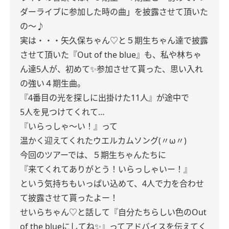
ダーライブに参加した時の曲」を披露させて頂いた
の〜♪
実は・・・矢久保ちゃん♡と５期生ちゃん達で披露
させて頂いた『Out of the blue』も、私や林ちゃ
ん達5人が、初めて✨参加させて貰った、思い入れ
の強い４期生曲。
『4番目の光を探しに出掛けた11人』が途中で
5人を見つけてくれて…
『いらっしゃ〜い！』って
温かく迎えてくれたウエルカムソング(〃ω〃)
今回のツアーでは、５期生ちゃんたちに
『来てくれてありがとう！いらっしゃいー！』
という気持ちもいっぱい込めて、4人で力を合わせ
て披露させて貰ったよー！
せいらちゃん♡と話して『自分たちらしい色のOut
of the blueにしてね✨』ってアドバイスを伝えてく