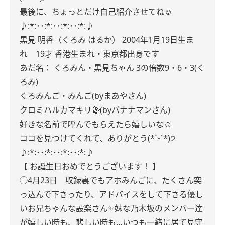
最後に、ちょっとだけ自己紹介させてね☺︎
♪:*:･･:*:･･:*:･･:*:♪
黒見 明香（くろみ はるか）
2004年1月19日生ま
れ 19才
香港生まれ・東京都出身です
あだ名： くろみん・黒見ちゃん
3の倍数9・6・3(く
ろみ)
くろみんご・みんご(byまあやさん)
クロミハルカマキリ🐝(byバナナマンさん)
好きな名前で呼んでもらえたら嬉しいな☺︎
ココを見つけてくれて、ありがとう(*ˊᵕˋ*)੭
♪:*:･･:*:･･:*:･･:*:♪
【 お誕生日おめでとうございます！ 】
◯4月23日 収録裏でもアホみんごに、たくさん突
っ込んで下さったり、アドバイスをして下さる優し
いお兄ちゃんな設楽さん✨妹な乃木坂のメンバー達
が嬉しい時も、悲しい時も…いつも一緒に居て見守