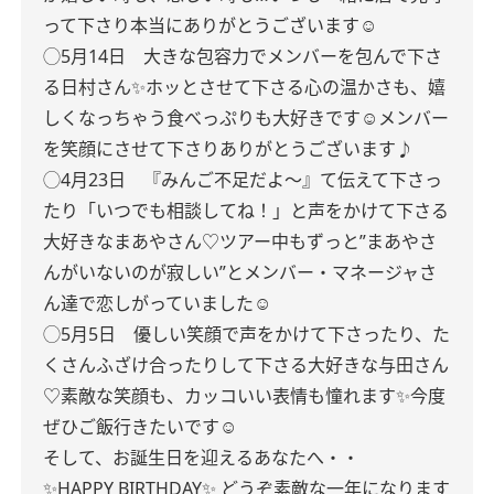
って下さり本当にありがとうございます☺︎
◯
5月14日
大きな包容力でメンバーを包んで下さ
る日村さん✨ホッとさせて下さる心の温かさも、嬉
しくなっちゃう食べっぷりも大好きです☺︎メンバー
を笑顔にさせて下さりありがとうございます♪
◯4月23日 『みんご不足だよ〜』て伝えて下さっ
たり「いつでも相談してね！」と声をかけて下さる
大好きなまあやさん♡ツアー中もずっと”まあやさ
んがいないのが寂しい”とメンバー・マネージャさ
ん達で恋しがっていました☺︎
◯
5月5日
優しい笑顔で声をかけて下さったり、た
くさんふざけ合ったりして下さる大好きな与田さん
♡素敵な笑顔も、カッコいい表情も憧れます✨今度
ぜひご飯行きたいです☺︎
そして、お誕生日を迎えるあなたへ・・
✨HAPPY BIRTHDAY✨
どうぞ素敵な一年になります