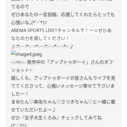
てるので
ぜひあなたの一言投稿、応援してくれたらとっても
心強いな,,(*ˊᵕˋ*)੭
ABEMA SPORTS LIVE1チャンネルで！
〜☺︎ぜひあ
なたの力を貸してください！
♪:*:･･:*:･･:*:･･:*:･･:*:･･:*:･♪
-:-:୨୧:-:- 発売中の「アップトゥボーイ」さんのオフ
ショット✨
嬉しくも、アップトゥボーイの皆さんもライブを見
ててくださって、心強いメッセージ寄せて下さいま
したー！
まゆたん♡美佑ちゃん♡さつきちゃん♡と一緒に載
せていただいたよ〜♪
ぜひ『女子大生くろみ』チェックしてみてね
(*ˊᵕˋ*)੭