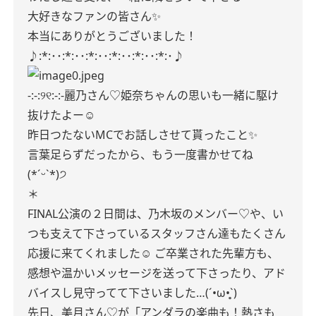
大好きなファンの皆さん✨
本当にありがとうございました！
♪:*:･･:*:･･:*:･･:*:･･:*:･･:*:･♪
-:-:୨୧:-:-麗乃さん♡姫奈ちゃんの思いも一緒に駆け
抜けたよー☺︎
昨日つたないMCでお話しさせて貰ったこと✨
言葉足らずだったから、もう一度書かせてね
(*ˊᵕˋ*)੭
＊
FINAL公演の２日間は、乃木坂のメンバー♡や、い
つも支えて下さっているスタッフさん達もたくさん
応援に来てくれました☺︎ ご卒業された先輩方も、
感想や温かいメッセージを送って下さったり、アド
バイスし見守ってて下さいました…(´•ω•̥`)
先日、美月さん♡が「アンダラの楽曲も！熱さも