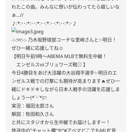
れたこの曲。みんなに想いが伝わってたら嬉しいな
ぁ…//
♪:*:･･:*:･･:*:･･:*:･･:*:･･:*:･♪
-:-:୨୧:-:- 乃木坂野球部コーチな里崎さんと✨明日！
ぜひ一緒に応援してね☺︎
【
明日午前9時
〜ABEMA MLBで無料生中継！
エンゼルスvsブリュワーズ戦⚾️ 】
今日4勝目をあげ大活躍の大谷翔平選手✨明日のエ
ンゼルス戦での打撃にも期待が高まります🔥ぜひ一
緒にドキドキしながら日本人戦手の活躍を応援しま
しょうー(*ˊᵕˋ*)੭
実況：福田太郎さん
解説：牧田和久さん
と共にスタジオから生中継でお届けしますー！
放送中の”チャット欄”や“#アベマどこでもMLB”見