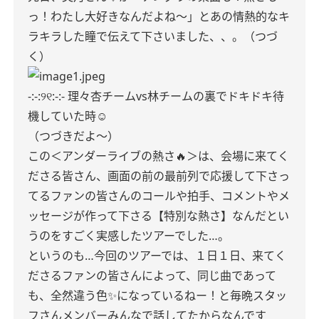
っ！わたし大好きなんだよね〜」とあの情熱的なキ
ラキラした瞳で伝えて下さいました、、。（つづ
く）
-:-:୨୧:-:-
理々杏チームvs林チームの裏でドキドキ待
機していた時☺︎
（つづきだよ〜）
この＜アンダーライブの熱さ🔥＞は、会場に来てく
ださる皆さん、画面の前の最前列で応援して下さっ
てるファンの皆さんのコールや拍手、コメントやメ
ッセージが作って下さる【特別な熱さ】なんだとい
うのをすごく実感したツアーでした…。
というのも…今回のツアーでは、１日１日、来てく
ださるファンの皆さんによって、同じ曲であって
も、全然違う色✨になっているねー！と毎晩スタッ
フさんメンバーみんなで話してたからなんです