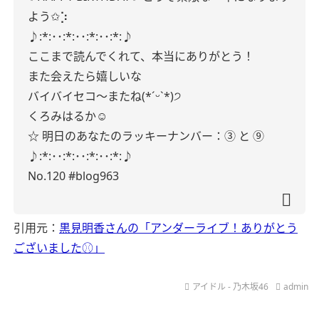
よう✩︎⡱
♪:*:･･:*:･･:*:･･:*:♪
ここまで読んでくれて、本当にありがとう！
また会えたら嬉しいな
バイバイセコ〜またね(*ˊᵕˋ*)੭
くろみはるか☺︎
☆ 明日のあなたのラッキーナンバー：③
と
⑨
♪:*:･･:*:･･:*:･･:*:♪
No.120
#blog963
引用元：
黒見明香さんの「アンダーライブ！ありがとう
ございました⚾️」
アイドル - 乃木坂46
admin