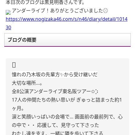
本日次のブログは黒見明香さんです。
アンダーライブ！ありがとうございました⚾️
https://www.nogizaka46.com/s/n46/diary/detail/1014
30
ブログの概要
憧れの乃木坂の先輩方✨から受け継いだ
大切な場所…。
全8公演アンダーライブ東名阪ツアー✩︎⡱
17人の仲間たちの熱い思いが
ぎゅっと詰まった約1
ヶ月。
涙と笑顔いっぱいの会場で…
画面前の最前列で、心
の中で・・
応援して、見守って下さった
わたし達を支え、一緒に隣を歩いて下さる