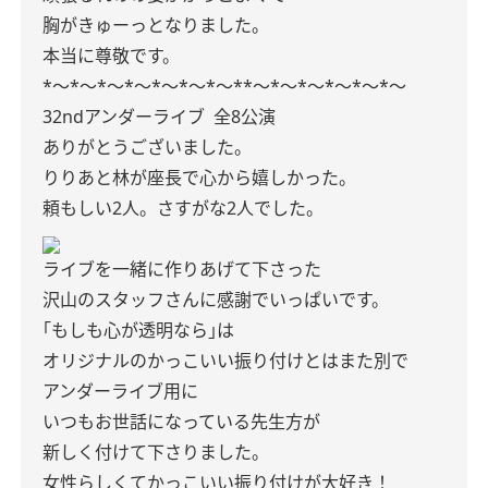
胸がきゅーっとなりました。
本当に尊敬です。
*～*～*～*～*～*～*～**～*～*～*～*～*～
32ndアンダーライブ 全8公演
ありがとうございました。
りりあと林が座長で心から嬉しかった。
頼もしい2人。さすがな2人でした。
ライブを一緒に作りあげて下さった
沢山のスタッフさんに感謝でいっぱいです。
｢もしも心が透明なら｣は
オリジナルのかっこいい振り付けとはまた別で
アンダーライブ用に
いつもお世話になっている先生方が
新しく付けて下さりました。
女性らしくてかっこいい振り付けが大好き！