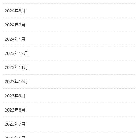
2024年3月
2024年2月
2024年1月
2023年12月
2023年11月
2023年10月
2023年9月
2023年8月
2023年7月