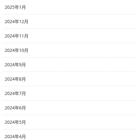
2025年1月
2024年12月
2024年11月
2024年10月
2024年9月
2024年8月
2024年7月
2024年6月
2024年5月
2024年4月