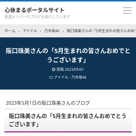
心休まるポータルサイト
坂道メンバーのブログを紹介しています
ホーム
›
アイドル
›
乃木坂46
›
阪口珠美さんの「5月生まれの皆さんおめ
阪口珠美さんの「5月生まれの皆さんおめでと
うございます」
投稿
2023/05/01
アイドル - 乃木坂46
2023年5月1日の阪口珠美さんのブログ
阪口珠美さんの「5月生まれの皆さんおめでとう
ございます」