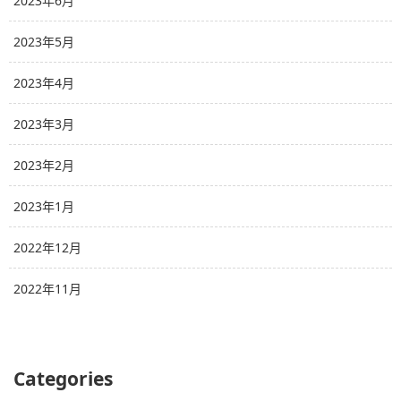
2023年6月
2023年5月
2023年4月
2023年3月
2023年2月
2023年1月
2022年12月
2022年11月
Categories