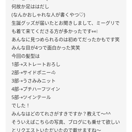
何故か足ははだし
(なんかおしゃれな人が書くやつ♡)
生誕グッズが届いたとお聞きしまして、ミーグリで
も着て来てくださる方が多かったです👀❕
あんなに見つめられるのは初めてだったかもです笑
みんな目が4つで面白かった笑笑
今回の髪型は
1部⇢ストレートおろし
2部⇢サイドポニー🐴
3部⇢うさみみニット
4部⇢プチハーフツイン
5部⇢ツインテール
でした！
みんなはどのてれさがすきですか？教えて〜^^
そういえばこちらの写真、ブログにも乗せて欲しい
とリクエストいただいたので載せますね〜