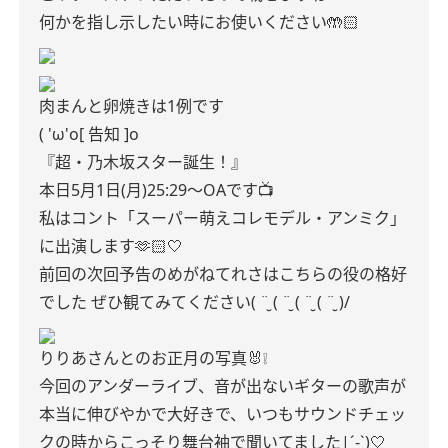
何かを指し示したい時にお使いください🤲🏻
肉まんと卵焼きは1例です
( 'ω'o[ 告知 ]o
『超・乃木坂スター誕生！』
本日5月1日(月)25:29〜OAです📺
私はコント「スーパー萌えコレモデル・アンミク」
に出演します🫶🏻🤍
前回の次回予告のめがねてれさはこちらの役の格好
でした ぜひ観てみてください( ¨̮ ( ¨̮ ( ¨̮ ( ¨̮ )/
りりあさんとのお正月の写真🐰❕
今回のアンダーライブ、音が出ないギターの歌声が
本当に伸びやかで大好きで、いつもサウンドチェッ
クの時からこっそり舞台袖で聞いてました|´-`)🤍