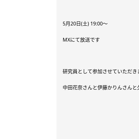
5
月
20
日
(
土
) 19:00
〜
MX
にて放送です
研究員として参加させていただき
中田花奈さんと伊藤かりんさんと