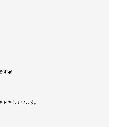
です
🕊
キドキしています。