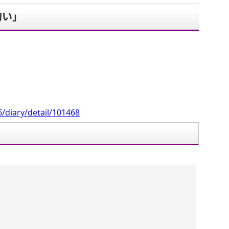
匂い」
。
/diary/detail/101468