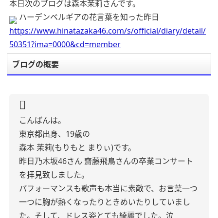
本日次のブログは森本茉莉さんです。
ハーデンベルギアの花言葉を知った昨日
https://www.hinatazaka46.com/s/official/diary/detail/
50351?ima=0000&cd=member
ブログの概要
こんばんは。
東京都出身、19歳の
森本 茉莉(もりもと まりぃ)です。
昨日乃木坂46さん 齋藤飛鳥さんの卒業コンサート
を拝見致しました。
パフォーマンスも歌声も本当に素敵で、お言葉一つ
一つに胸が熱くなったりときめいたりしていまし
た。そして、ドレス姿とても綺麗でした。泣