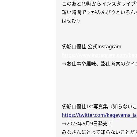
このあと
19時から
インスタライブ
短い時間ですがのんびりといろん
はぜひ✨
⚽️影山優佳 公式Instagram
https://www.instagram.com/kag
→お仕事や趣味、影山考案のクイ
⚽️影山優佳1st写真集『知らないこと
https://twitter.com/kageyama
→2023年5月9日発売！
みなさんにとって知らないことだ