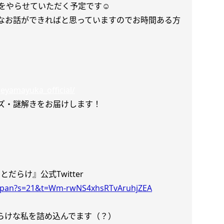
をやらせていただく予定です☺︎
なお話ができればと思っていますのでお時間ある方
eyamayuka_official/
ズ・謎解きをお届けします！
だらけ』公式Twitter
_japan?s=21&t=Wm-rwNS4xhsRTvAruhjZEA
らけな私を詰め込んでます（？）