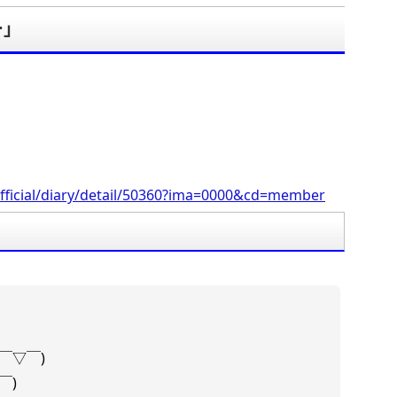
ー」
。
fficial/diary/detail/50360?ima=0000&cd=member
￣▽￣)
￣)