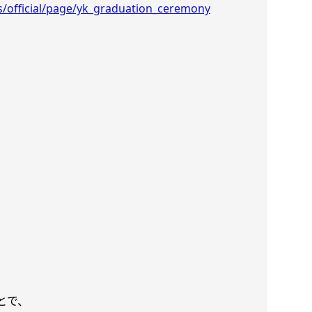
/official/page/yk_graduation_ceremony
とで、