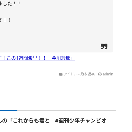
ました！！
す！！
す！この1週間激早！！ 金川紗耶」
アイドル - 乃木坂46
admin
んの「これからも君と #週刊少年チャンピオ