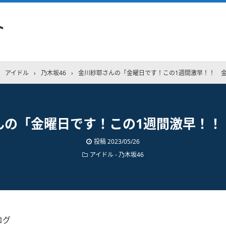
ト
アイドル
›
乃木坂46
›
金川紗耶さんの「金曜日です！この1週間激早！！ 
んの「金曜日です！この1週間激早！！
投稿
2023/05/26
アイドル - 乃木坂46
ログ