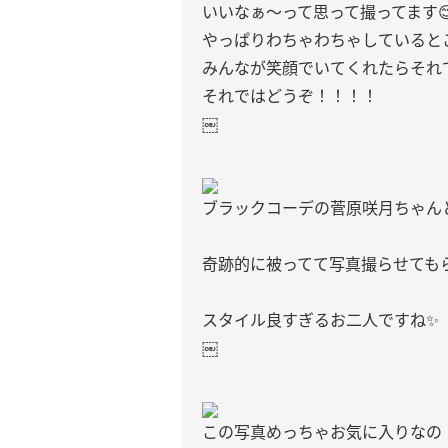
いいなぁ〜って思って撮ってます
やっぱりわちゃわちゃしていると
みんなが笑顔でいてくれたらそれで
それではどうぞ！！！！
￼
ブラックコーデの菅原咲月ちゃん
奇跡的に被ってて写真撮らせてもら
スタイル良すぎるお二人ですね✨
￼
この写真めっちゃお気に入りなの