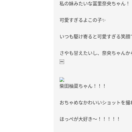
私の妹みたいな冨里奈央ちゃん！
可愛すぎるよこの子✨
いつも駆け寄ると可愛すぎる笑顔
さやも甘えたいし、奈央ちゃんか
￼
柴田柚菜ちゃん！！！
おちゃめなかわいいショットを撮れ
ほっぺが大好き〜！！！！！