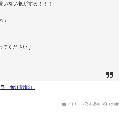
違いない気がする！！！
🍼
ってください♪
メラ 金川紗耶」
アイドル - 乃木坂46
admin