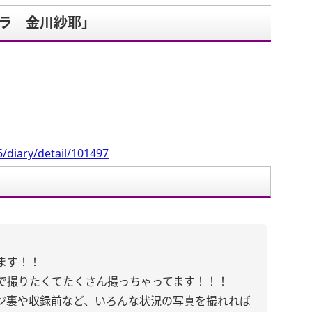
ラ 金川紗耶」
。
/diary/detail/101497
ます！！
で撮りたくてたくさん撮っちゃってます！！！
ジ裏や収録前など、いろんな状況の写真を撮れれば