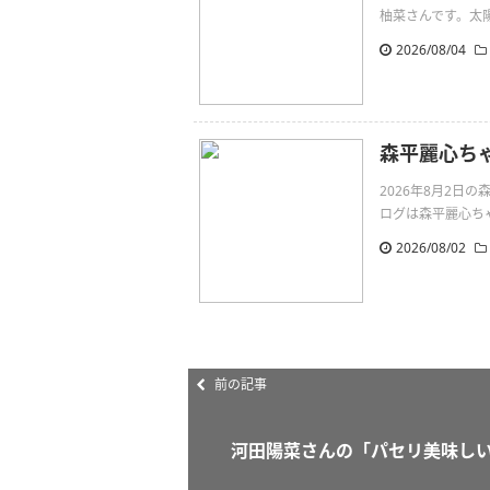
柚菜さんです。太陽がhttp
2026/08/04
森平麗心ち
2026年8月2
ログは森平麗心ちゃんで
2026/08/02
前の記事
河田陽菜さんの「パセリ美味し