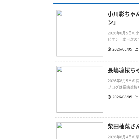
小川彩ちゃ
ン」
2026年8月5日
ピオン」本日次のブ
2026/08/05
長嶋凛桜ち
2026年8月5日
ブログは長嶋凛桜ちゃん
2026/08/05
柴田柚菜さ
2026年8月4