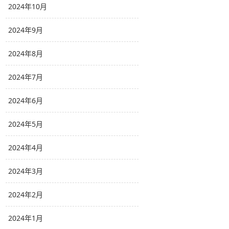
2024年10月
2024年9月
2024年8月
2024年7月
2024年6月
2024年5月
2024年4月
2024年3月
2024年2月
2024年1月