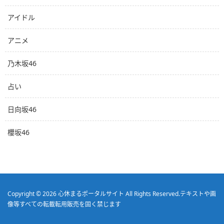
アイドル
アニメ
乃木坂46
占い
日向坂46
櫻坂46
Copyright © 2026
心休まるポータルサイト
All Rights Reserved.
テキストや画
像等すべての転載転用販売を固く禁じます