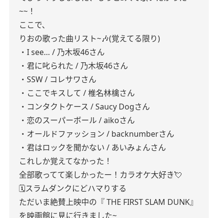
~~！
ここで、
りおの歌った曲リスト~🎶(覚えてる限り)
・I see… / 乃木坂46さん
・君に叱られた / 乃木坂46さん
・SSW / コレサワさん
・ここでキスして / 椎名林檎さん
・コンタクトケース / Saucy Dogさん
・恋のスーパーボール / aikoさん
・オールドファッション / backnumberさん
・君はロックを聞かない / あいみょんさん
これしか覚えてなかった！
全部歌ってて楽しかったー！カラオケ大好き💘
🗓スラムダンクにどハマりする
ただいま絶賛上映中の『 THE FIRST SLAM DUNK』
を映画館に見に行きました~