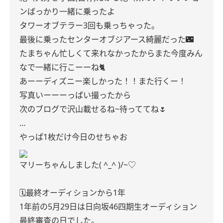
ンばっかり一緒に乗ったよ
タワーオブテラー3回も乗っちゃった。
最後に乗ったセンターオブジアース綺麗だった🌃
たまちゃん忙しくて来れなかったからまた今度みん
なで一緒に行こーーね🐈
あーーディズニー楽しかった！！また行くー！
写真いーーーっぱい撮ったから
次のブログで沢山載せるね~待っててね🌷
…
やっぱ1枚だけ今日のせちゃお
マリーちゃんしました( ^_^ )/~♡
🗓最終オーディションから1年
1年前の5月29日は日向坂46四期生オーディション
最終審査の日でした。