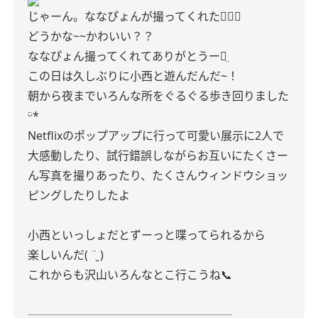
じゃーん。ななぴょんが撮ってくれた✌🏻🤍
どうかな~~かわいい？？
ななぴょん撮ってくれてありがとうー‪ꪔ̤
この日は久しぶりに小西と遊んだんだ~！
朝から夜までいろんな所をぐるぐる歩き回りました
ᵕ̈*
Netflixのポップアップに行って可愛い展示に2人で
大感動したり、試行錯誤しながらお互いにたくさー
ん写真を撮りあったり、たくさんウィンドウショッ
ピングしたりしたよ
小西といっしょだとずーっと喋ってられるから
楽しいんだ( ¨̮ )
これからも沢山いろんなとこ行こうね📞
┈┈┈┈┈┈┈┈┈┈┈┈┈┈┈┈┈┈