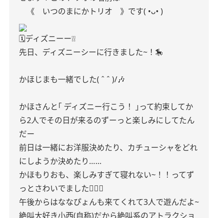
《 いつのまにかトリオ 》です( •ᴗ• )
🗓ディズニーー❕❕
先日、ディズニーシーに行きました~！🎠
かほじまも一緒でした( ˆ ˆ )/🎶
かほさんと｢ ディズニー行こう！ ｣って約束してか
ら2人でその日が来るのずーっと楽しみにしてたん
だー
前日は一緒にお洋服決めたり、カチューシャをどれ
にしようか決めたり……
かほもりおも、楽しみすぎて寝れない~！！ってず
っとさわいでました🤦🏻‍♀️
午後からはななぴょんも来てくれて3人で遊んだよ~
絶叫大好き小西(自称)だから絶叫系のアトラクショ