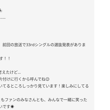
️
……
前回の放送で33rdシングルの選抜発表がありま
です！！
考えたけど…
片付けに行くから呼んでね😉
いてるところしっかり見ています！楽しみにしてる
ともファンのみなさんとも、みんなで一緒に笑った
です☀️