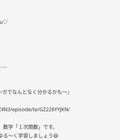
u♡
……
マンガでなんとなく分かるかも〜』
XZ4N3/episode/te/GZ226YYJKN/
」数学「１次関数」です。
ゆる〜く学習しましょう😆