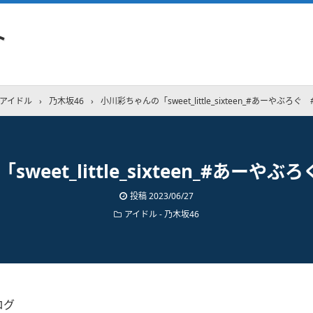
ト
アイドル
›
乃木坂46
›
小川彩ちゃんの「sweet_little_sixteen_#あーやぶろぐ #
eet_little_sixteen_#あーやぶろ
投稿
2023/06/27
アイドル - 乃木坂46
ログ