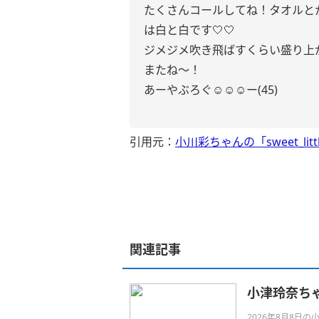
たくさんコールしてね！タオルと
は白と白です🤍🤍
ジメジメ吹き飛ばすくらい盛り上が
またね〜！
あーやぶろぐ☺︎☺︎☺︎ー(45)
引用元：
小川彩ちゃんの「sweet_litt
関連記事
小津玲奈ち
2026年8月8