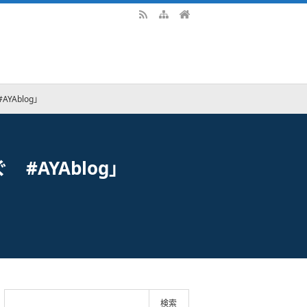
AYAblog」
ぐ #AYAblog」