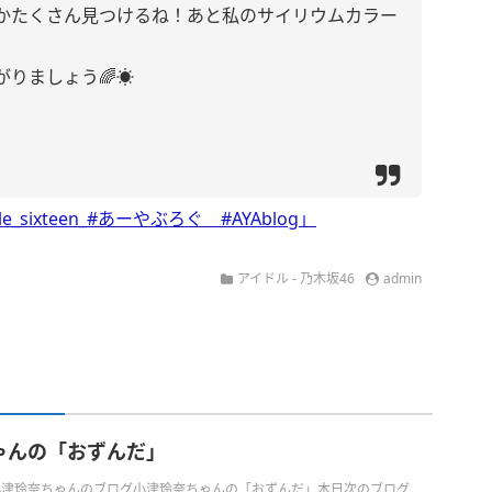
かたくさん見つけるね！あと私のサイリウムカラー
りましょう🌈☀️
le_sixteen_#あーやぶろぐ #AYAblog」
アイドル - 乃木坂46
admin
ゃんの「おずんだ」
日の小津玲奈ちゃんのブログ小津玲奈ちゃんの「おずんだ」本日次のブログ