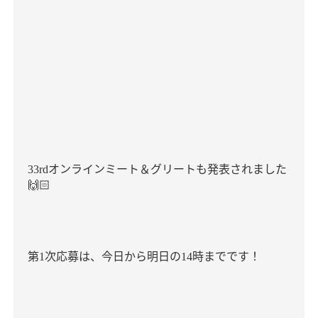
オンラインミート＆グリートも発表されました
33rd
🙌🏻
第
次応募は、今日から明日の
時までです！
1
14