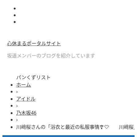
心休まるポータルサイト
坂道メンバーのブログを紹介しています
パンくずリスト
ホーム
›
アイドル
›
乃木坂46
›
川﨑桜さんの「浴衣と最近の私服事情🎐🤍 川﨑桜