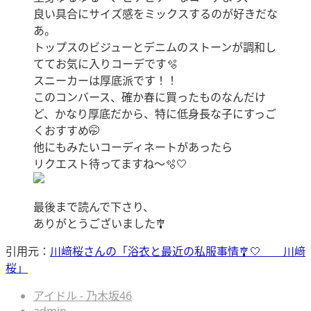
良い具合にサイズ感をミックスするのが好きだな
あ。
トップスのビジューとデニムのストーンが調和し
ててお気に入りコーデです🫧
スニーカーは厚底派です！！
このコンバース、確か春に買ったものなんだけ
ど、かなり厚底だから、特に低身長な子にすっご
くおすすめ🤭
他にもみたいコーディネートがあったら
リクエスト待ってますね〜🫧🤍
最後まで読んで下さり、
ありがとうございました🎐
引用元：
川﨑桜さんの「浴衣と最近の私服事情🎐🤍 川﨑
桜」
アイドル - 乃木坂46