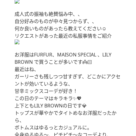
成人式の振袖も絶賛悩み中、、
自分好みのものが中々見つからず、、
何か良いものがあったら教えてください☺️
リクエストがあった最近の私服事情をご紹介
お洋服はFURFUR、MAISON SPECIAL 、LILY
BROWN で買うことが多いです👼🏻
最近はね、
ガーリーさも残しつつ甘すぎず、どこかにアクセ
ントが効いているような、
甘辛ミックスコーデが好き！
この日のテーマはキラキラ✨💖
上下ともLILY BROWNの日です💎
トップスが華やかでタイトめなお洋服だったか
ら、
ボトムスはゆるっとカジュアルに。
全身ゆるゆる〜、ピチピチ〜なコーデより、