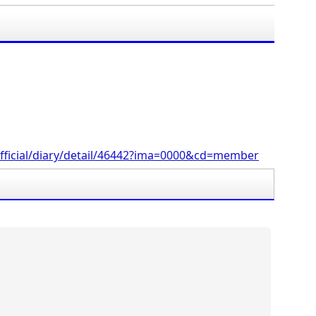
」
fficial/diary/detail/46442?ima=0000&cd=member