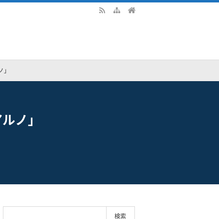
ノ」
アルノ」