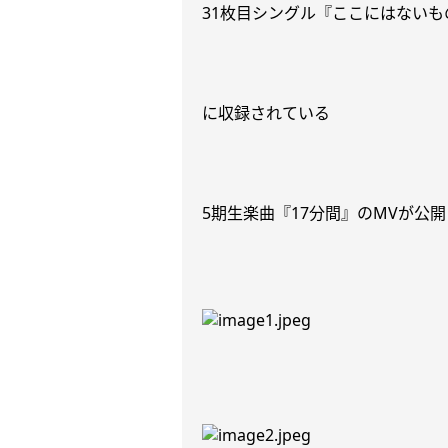
31
枚目シングル『ここにはないも
に収録されている
5
期生楽曲『
17
分間』の
MV
が公開