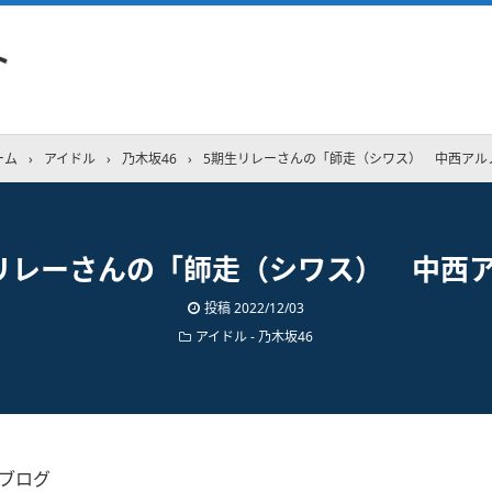
ト
ーム
›
アイドル
›
乃木坂46
›
5期生リレーさんの「師走（シワス） 中西アル
リレーさんの「師走（シワス） 中西
投稿
2022/12/03
アイドル - 乃木坂46
のブログ