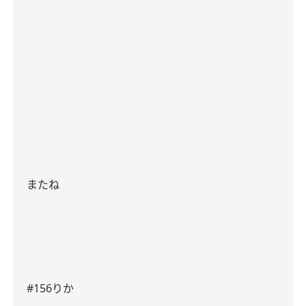
またね
#156
りか