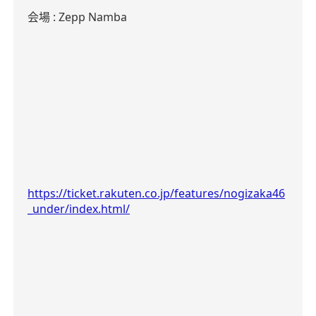
会場
:
Zepp Namba
https://ticket.rakuten.co.jp/features/nogizaka46
_under/index.html/