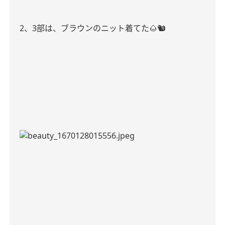
2
、
3
部は、ブラウンのニット着てた
🌰🐿