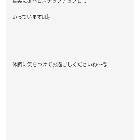
着実に冬へとステップアップして
いっています
✊🏻
-‬
体調に気をつけてお過ごしくださいね〜
🥺