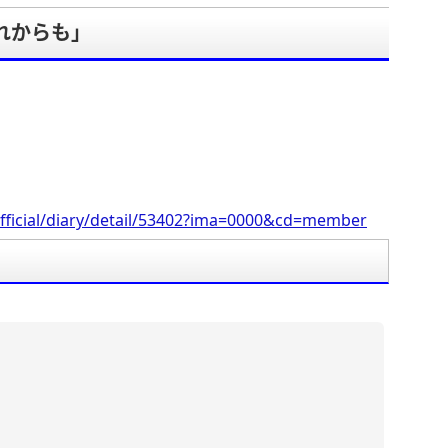
これからも」
。
fficial/diary/detail/53402?ima=0000&cd=member