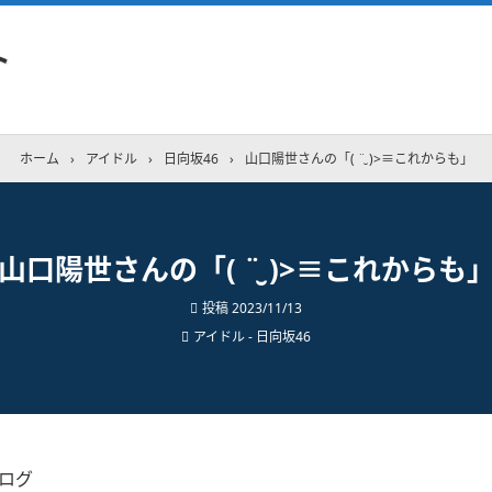
ト
ホーム
›
アイドル
›
日向坂46
›
山口陽世さんの「( ¨̮ )>≡これからも」
山口陽世さんの「( ¨̮ )>≡これからも
投稿
2023/11/13
アイドル - 日向坂46
ブログ