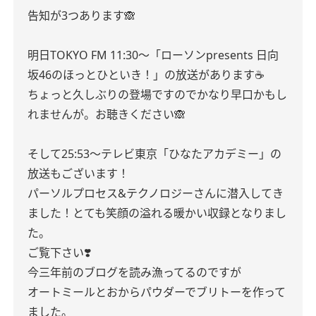
告知が3つあります🙈
明日TOKYO FM 11:30〜「ローソンpresents 日向
坂46のほっとひといき！」の放送があります☕
ちょっと久しぶりの登場ですのでかなり早口かもし
れませんが。お聴きください🙈
そして25:53〜テレビ東京「ひなたアカデミー」の
放送もございます！
パーソルプロセス&テクノロジーさんに潜入してき
ました！とても笑顔の溢れる暖かい収録となりまし
た。
ご覧下さい‎❣️
今三年前のブログを読み漁ってるのですが
オートミールとおからパウダーでブリトーを作って
ました。