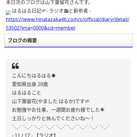
本日次のブログは山下葉留花さんです。
はるはる日記🌱- ラジオ📻と新参者 -
https://www.hinatazaka46.com/s/official/diary/detail/
53502?ima=0000&cd=member
ブログの概要
こんにちはるはる☀️
愛知県出身
20歳
はるはること
山下葉留花(やました はるか)です🌱
お勉強やお仕事、一週間お疲れ様でした🌟
土日しっかりと休んでくださいね〜！
⋱⋰ ⋱⋰ ⋱⋰ ⋱⋰ ⋱⋰ ⋱⋰ ⋱⋰ ⋱⋰ ⋱⋰
- 11 / 17 -
【ラジオ】