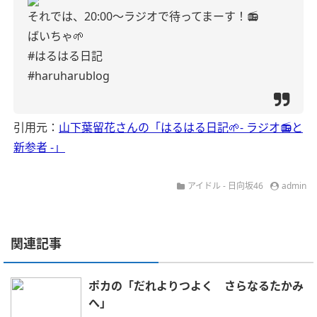
それでは、20:00〜ラジオで待ってまーす！📻
ばいちゃ🌱
#はるはる日記
#haruharublog
引用元：
山下葉留花さんの「はるはる日記🌱- ラジオ📻と
新参者 -」
アイドル - 日向坂46
admin
関連記事
ポカの「だれよりつよく さらなるたかみ
へ」