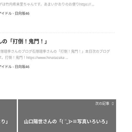
竹内希来里ちゃんです。あまいかおりのお便りhttps:// ...
アイドル - 日向坂46
んの「打倒！鬼門！」
日の石塚瑶季さんのブログ石塚瑶季さんの「打倒！鬼門！」本日次のブログ
！鬼門！https://www.hinatazaka ...
アイドル - 日向坂46
次の記事
より」
山口陽世さんの「( ¨̮ )>≡写真いろいろ」