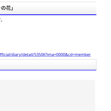
きの花」
す。
fficial/diary/detail/53506?ima=0000&cd=member