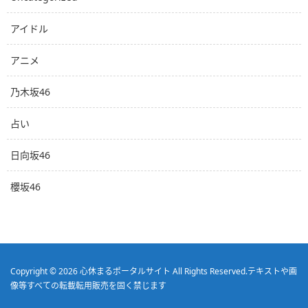
アイドル
アニメ
乃木坂46
占い
日向坂46
櫻坂46
Copyright © 2026
心休まるポータルサイト
All Rights Reserved.
テキストや画
像等すべての転載転用販売を固く禁じます