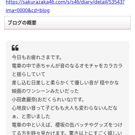
https://sakurazaka46.com/s/s46/diary/detail/53543?
ima=0000&cd=blog
ブログの概要
今日もお疲れさまです。
電車の中で赤ちゃんが音のなるオモチャをカラカラ
と揺らしていて
差し込む日差しと柔らかくて優しい音が
穏やかな
映画のワンシーンみたいだった
小田倉麗奈(おだくられいな)です。
心地良い音って子どもも大人も変わらないんだな
ぁ、と思いました
電車の中といえば、櫻坂の缶バッチやグッズをつけ
てる方を時々見かけます。驚き以上にすごく嬉しい