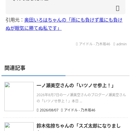
引用元：
奥田いろはちゃんの「雨にも負けず風にも負け
ぬが眠気に勝てぬ私です」
アイドル - 乃木坂46
admin
関連記事
一ノ瀬美空さんの「いツノせ参上！」
2026年8月7日の一ノ瀬美空さんのブログ一ノ瀬美空さん
の「いツノせ参上！」本日 ...
2026/08/07
アイドル - 乃木坂46
鈴木佑捺ちゃんの「スズ太郎になりまし