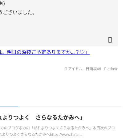
声）
うございました。
は。明日の深夜ご予定ありますか…？♡」
アイドル - 日向坂46
admin
れよりつよく さらなるたかみへ」
日のポカのブログポカの「だれよりつよくさらなるたかみへ」本日次のブロ
つよくさらなるたかみへhttps://www.hina ...